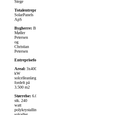
Stege
Totalentreprenør:
SolarPanels
ApS
Bygherre:
Brit
Møller
Petersen
og
Christian
Petersen
Entrepriseform:
Totalenterprise
Areal:
3x400
kW
solcelleanlæg
fordelt på
3.500 m2
Størrelse:
6.000
stk. 240
watt
polykrystallinske
solceller