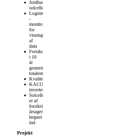
Jordbaseret
solcelleanlæg
Logning
-
monitor
for
visning
af
data
Forsikret
i 10
år
gennem
totalentreprenør
Kvalitetssikring
KACO
invertere
Solcelleparken
er af
forsikringsmæssige
årsager
hegnet
ind
Projekt