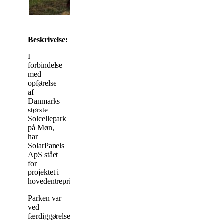
Beskrivelse:
I
forbindelse
med
opførelse
af
Danmarks
største
Solcellepark
på Møn,
har
SolarPanels
ApS stået
for
projektet i
hovedentreprise.
Parken var
ved
færdiggørelse