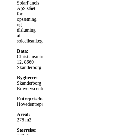
SolarPanels
ApS stået
for
opsætning
og
tilslutning
af
solcelleanlæg.
Data:
Christiansmindevej
12, 8660
Skanderborg
Bygherre:
Skanderborg
Erhvervscenter
Entrepriseform:
Hovedentreprise
Areal:
278 m2
Størrelse: