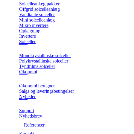
Solcelleanlæg pakker
Offgrid solcelleanlæg
Vandtætte solceller
Mini solcelleanlæg
Mikro invertere
Oplægning
Invertere
Solceller
Monokrystallinske solceller
Polykrystallinske solceller
Tyndfilms solceller
Økonomi
Økonomi beregner
Salgs og leveringsbetingelser
Nyheder
Support
Nyhedsbrev
Referencer
Kontakt