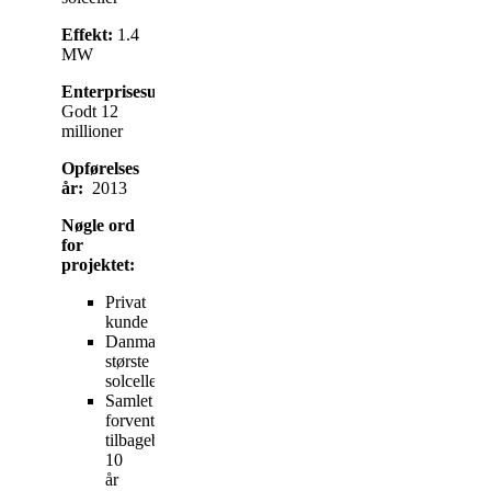
Effekt:
1.4
MW
Enterprisesum:
Godt 12
millioner
Opførelses
år:
2013
Nøgle ord
for
projektet:
Privat
kunde
Danmarks
største
solcellepark
Samlet
forventet
tilbagebetalingstid:
10
år