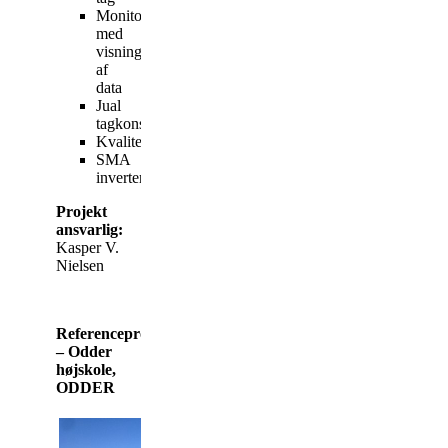
Monitor
med
visning
af
data
Jual
tagkonsol
Kvalitetssikring
SMA
invertere
Projekt
ansvarlig:
Kasper V.
Nielsen
Referenceprojekt
– Odder
højskole,
ODDER