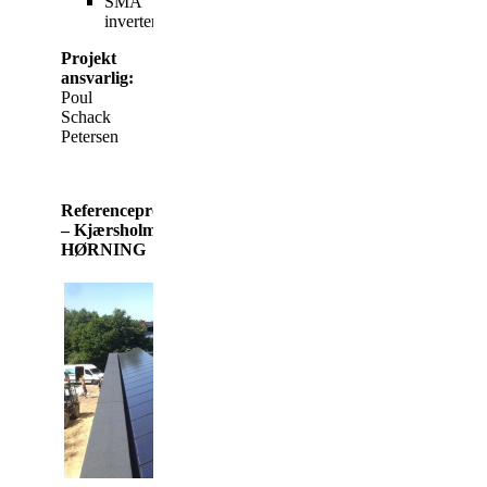
SMA
invertere
Projekt
ansvarlig:
Poul
Schack
Petersen
Referenceprojekt
– Kjærsholm,
HØRNING