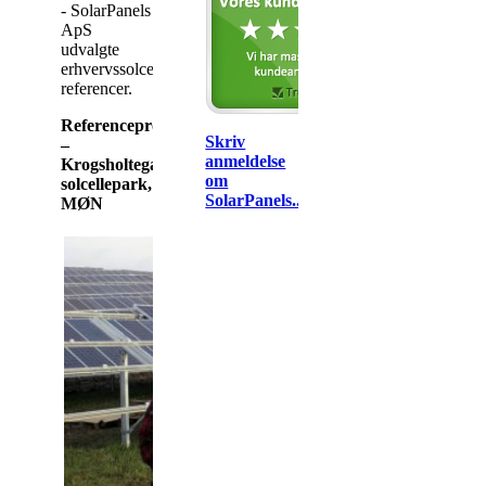
- SolarPanels
ApS
udvalgte
erhvervssolcelleanlæg
referencer.
Referenceprojekt
Skriv
–
anmeldelse
Krogsholtegaard
om
solcellepark,
SolarPanels...
MØN