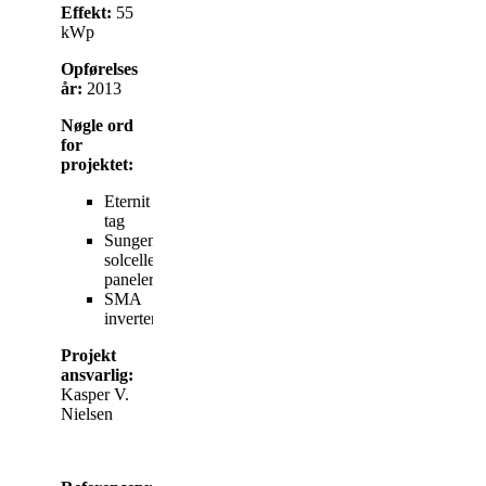
Effekt:
55
kWp
Opførelses
år:
2013
Nøgle ord
for
projektet:
Eternit
tag
Sungen
solcelle
paneler
SMA
invertere
Projekt
ansvarlig:
Kasper V.
Nielsen