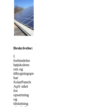
Beskrivelse:
I
forbindelse
højskolens
om og
tilbygningsprojekt
har
SolarPanels
ApS stået
for
opsætning
og
tilslutning