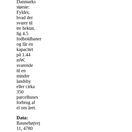
Danmarks
største:
Fylder,
hvad der
svarer til
tre hektar,
lig 4.5
fodboldbaner
og får en
kapacitet
på 1.44
mW,
svarende
til en
mindre
landsby
eller cirka
350
parcelhuses
forbrug af
el om året.
Data:
Baunehøjvej
11, 4780