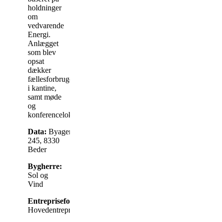
holdninger
om
vedvarende
Energi.
Anlægget
som blev
opsat
dækker
fællesforbruget
i kantine,
samt møde
og
konferencelokaler.
Data:
Byagervej
245, 8330
Beder
Bygherre:
Sol og
Vind
Entrepriseform:
Hovedentreprise