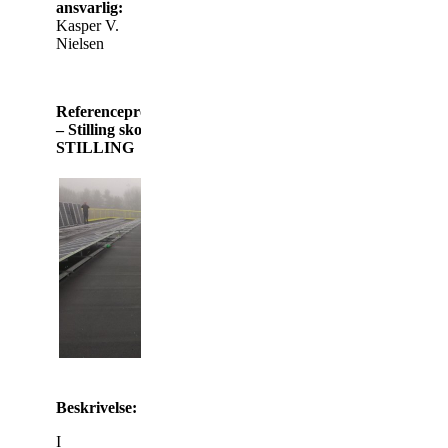
ansvarlig:
Kasper V.
Nielsen
Referenceprojekt
– Stilling skole,
STILLING
Beskrivelse:
I