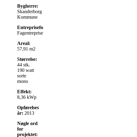
Bygherre:
Skanderborg
Kommune
Entrepriseform:
Fagentreprise
Areal:
57,91 m2
Størrelse:
44 stk.
190 watt
sorte
mono
Effekt:
8,36 kWp
Opførelses
år:
2013
Nøgle ord
for
projektet: