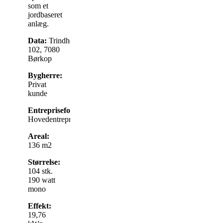
som et
jordbaseret
anlæg.
Data:
Trindhøjvej
102, 7080
Børkop
Bygherre:
Privat
kunde
Entrepriseform:
Hovedentreprise
Areal:
136 m2
Størrelse:
104 stk.
190 watt
mono
Effekt:
19,76