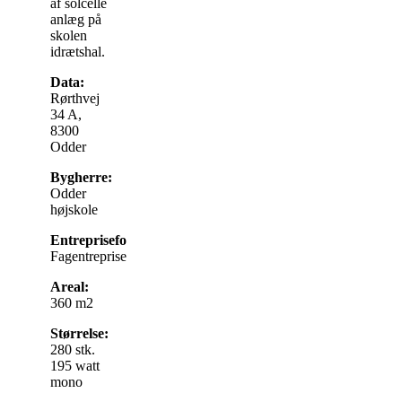
af solcelle
anlæg på
skolen
idrætshal.
Data:
Rørthvej
34 A,
8300
Odder
Bygherre:
Odder
højskole
Entrepriseform:
Fagentreprise
Areal:
360 m2
Størrelse:
280 stk.
195 watt
mono