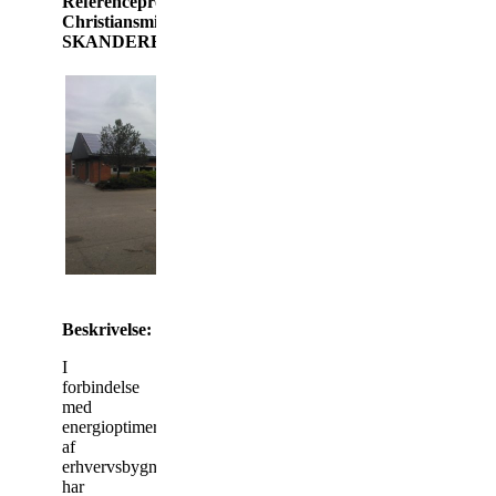
Referenceprojekt –
Christiansmindevej,
SKANDERBORG
Beskrivelse:
I
forbindelse
med
energioptimering
af
erhvervsbygninger
har