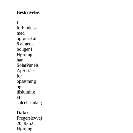
Beskrivelse:
I
forbindelse
med
opførsel af
6 almene
boliger i
Hørning
har
SolarPanels
ApS stået
for
opsætning
og
tilslutning
af
solcelleanlæg.
Data:
Fregerslevvej
20, 8362
Hørning