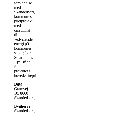
forbindelse
med
Skanderborg
kommunes
pilotprojekt
med
omstilling
til
vedvarende
energi på
kommunes
skoler, har
SolarPanels
ApS stået
for
projektet i
hovedentreprise.
Data:
Gramvej
10, 8660
Skanderborg
Bygherre:
Skanderborg