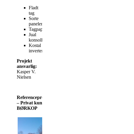
Fladt
tag
Sorte
paneler/oplægningsmateriale
Tagpap
Jual
konsoller
Kostal
invertere
Projekt
ansvarlig:
Kasper V.
Nielsen
Referenceprojekt
– Privat kunde,
BØRKOP