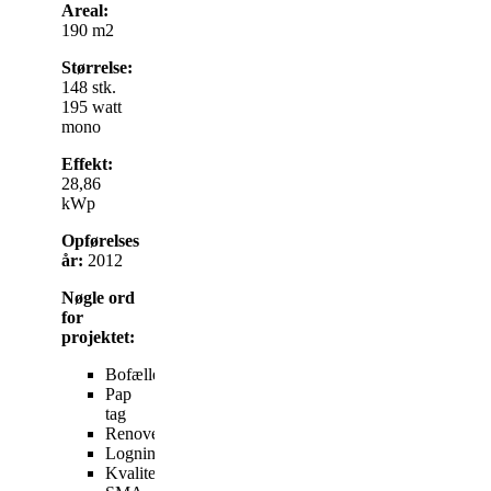
Areal:
190 m2
Størrelse:
148 stk.
195 watt
mono
Effekt:
28,86
kWp
Opførelses
år:
2012
Nøgle ord
for
projektet:
Bofællesskab
Pap
tag
Renovering
Logning
Kvalitetssikring