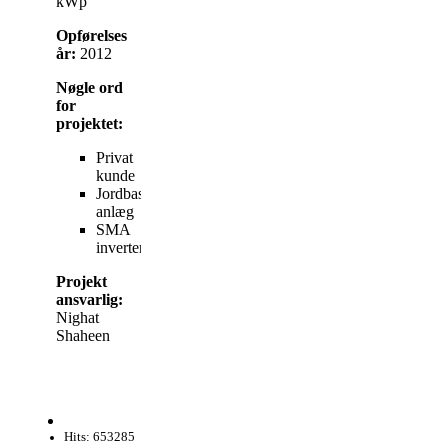
kWp
Opførelses
år:
2012
Nøgle ord
for
projektet:
Privat
kunde
Jordbaseret
anlæg
SMA
invertere
Projekt
ansvarlig:
Nighat
Shaheen
Hits: 653285