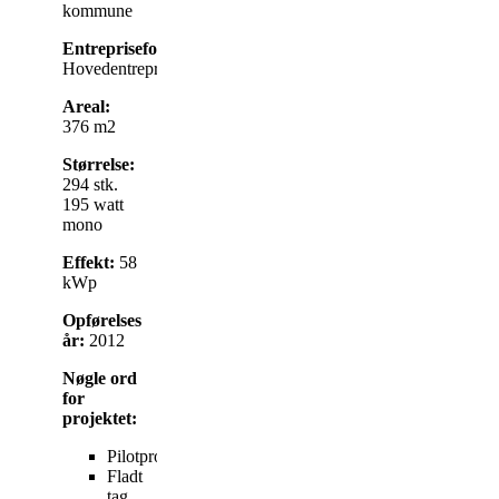
kommune
Entrepriseform:
Hovedentreprise
Areal:
376 m2
Størrelse:
294 stk.
195 watt
mono
Effekt:
58
kWp
Opførelses
år:
2012
Nøgle ord
for
projektet:
Pilotprojekt
Fladt
tag