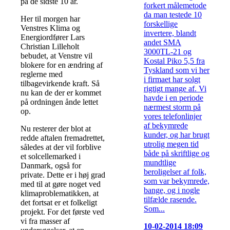
på de sidste 10 år.
forkert målemetode
da man testede 10
Her til morgen har
forskellige
Venstres Klima og
invertere, blandt
Energiordfører Lars
andet SMA
Christian Lilleholt
3000TL-21 og
bebudet, at Venstre vil
Kostal Piko 5,5 fra
blokere for en ændring af
Tyskland som vi her
reglerne med
i firmaet har solgt
tilbagevirkende kraft. Så
rigtigt mange af. Vi
nu kan de der er kommet
havde i en periode
på ordningen ånde lettet
nærmest storm på
op.
vores telefonlinjer
af bekymrede
Nu resterer der blot at
kunder, og har brugt
redde aftalen fremadrettet,
utrolig megen tid
således at der vil forblive
både på skriftlige og
et solcellemarked i
mundtlige
Danmark, også for
beroligelser af folk,
private. Dette er i høj grad
som var bekymrede,
med til at gøre noget ved
bange, og i nogle
klimaproblematikken, at
tilfælde rasende.
det fortsat er et folkeligt
Som...
projekt. For det første ved
vi fra masser af
10-02-2014 18:09