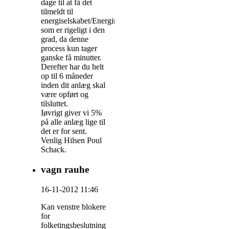
dage til at få det
tilmeldt til
energiselskabet/Energinet,
som er rigeligt i den
grad, da denne
process kun tager
ganske få minutter.
Derefter har du helt
op til 6 måneder
inden dit anlæg skal
være opført og
tilsluttet.
Iøvrigt giver vi 5%
på alle anlæg lige til
det er for sent.
Venlig Hilsen Poul
Schack.
vagn rauhe
16-11-2012 11:46
Kan venstre blokere
for
folketingsbeslutning