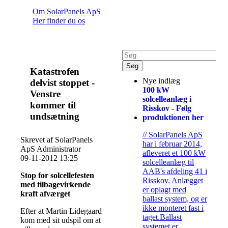
Om SolarPanels ApS
Her finder du os
Katastrofen
Nye indlæg
delvist stoppet -
100 kW
Venstre
solcelleanlæg i
kommer til
Risskov - Følg
undsætning
produktionen her
// SolarPanels ApS
Skrevet af SolarPanels
har i februar 2014,
ApS Administrator
afleveret et 100 kW
09-11-2012 13:25
solcelleanlæg til
AAB's afdeling 41 i
Stop for solcellefesten
Risskov. Anlægget
med tilbagevirkende
er oplagt med
kraft afværget
ballast system, og er
ikke monteret fast i
Efter at Martin Lidegaard
taget.Ballast
kom med sit udspil om at
systemet er