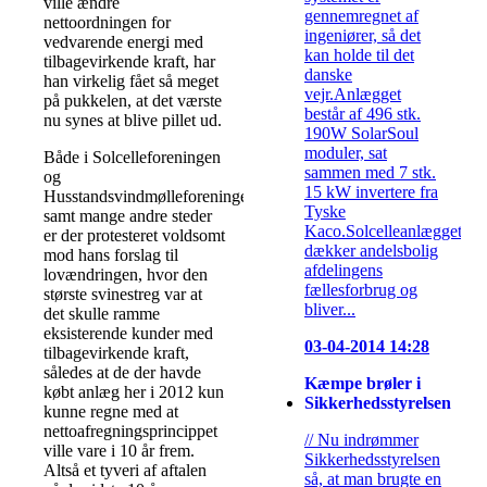
ville ændre
gennemregnet af
nettoordningen for
ingeniører, så det
vedvarende energi med
kan holde til det
tilbagevirkende kraft, har
danske
han virkelig fået så meget
vejr.Anlægget
på pukkelen, at det værste
består af 496 stk.
nu synes at blive pillet ud.
190W SolarSoul
moduler, sat
Både i Solcelleforeningen
sammen med 7 stk.
og
15 kW invertere fra
Husstandsvindmølleforeningen,
Tyske
samt mange andre steder
Kaco.Solcelleanlægget
er der protesteret voldsomt
dækker andelsbolig
mod hans forslag til
afdelingens
lovændringen, hvor den
fællesforbrug og
største svinestreg var at
bliver...
det skulle ramme
eksisterende kunder med
03-04-2014 14:28
tilbagevirkende kraft,
således at de der havde
Kæmpe brøler i
købt anlæg her i 2012 kun
Sikkerhedsstyrelsen
kunne regne med at
nettoafregningsprincippet
// Nu indrømmer
ville vare i 10 år frem.
Sikkerhedsstyrelsen
Altså et tyveri af aftalen
så, at man brugte en