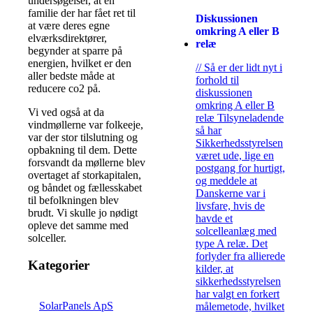
undersøgelser, at en
familie der har fået ret til
Diskussionen
at være deres egne
omkring A eller B
elværksdirektører,
relæ
begynder at sparre på
energien, hvilket er den
// Så er der lidt nyt i
aller bedste måde at
forhold til
reducere co2 på.
diskussionen
omkring A eller B
Vi ved også at da
relæ Tilsyneladende
vindmøllerne var folkeeje,
så har
var der stor tilslutning og
Sikkerhedsstyrelsen
opbakning til dem. Dette
været ude, lige en
forsvandt da møllerne blev
postgang for hurtigt,
overtaget af storkapitalen,
og meddele at
og båndet og fællesskabet
Danskerne var i
til befolkningen blev
livsfare, hvis de
brudt. Vi skulle jo nødigt
havde et
opleve det samme med
solcelleanlæg med
solceller.
type A relæ. Det
forlyder fra allierede
Kategorier
kilder, at
sikkerhedsstyrelsen
har valgt en forkert
SolarPanels ApS
målemetode, hvilket