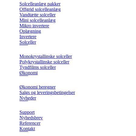
Solcelleanlæg pakker
Offgrid solcelleanlæg
Vandtætte solceller
Mini solcelleanlæg
Mikro invertere
Oplægning
Invertere
Solceller
Monokrystallinske solceller
Polykrystallinske solceller
Tyndfilms solceller
Økonomi
Økonomi beregner
Salgs og leveringsbetingelser
Nyheder
Support
Nyhedsbrev
Referencer
Kontakt