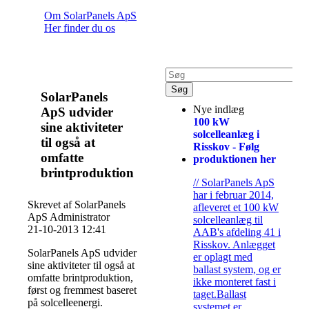
Om SolarPanels ApS
Her finder du os
SolarPanels
Nye indlæg
ApS udvider
100 kW
sine aktiviteter
solcelleanlæg i
til også at
Risskov - Følg
omfatte
produktionen her
brintproduktion
// SolarPanels ApS
har i februar 2014,
Skrevet af SolarPanels
afleveret et 100 kW
ApS Administrator
solcelleanlæg til
21-10-2013 12:41
AAB's afdeling 41 i
Risskov. Anlægget
SolarPanels ApS udvider
er oplagt med
sine aktiviteter til også at
ballast system, og er
omfatte brintproduktion,
ikke monteret fast i
først og fremmest baseret
taget.Ballast
på solcelleenergi.
systemet er