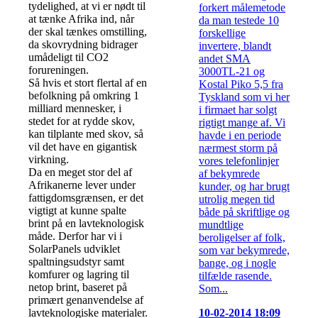
tydelighed, at vi er nødt til
forkert målemetode
at tænke Afrika ind, når
da man testede 10
der skal tænkes omstilling,
forskellige
da skovrydning bidrager
invertere, blandt
umådeligt til CO2
andet SMA
forureningen.
3000TL-21 og
Så hvis et stort flertal af en
Kostal Piko 5,5 fra
befolkning på omkring 1
Tyskland som vi her
milliard mennesker, i
i firmaet har solgt
stedet for at rydde skov,
rigtigt mange af. Vi
kan tilplante med skov, så
havde i en periode
vil det have en gigantisk
nærmest storm på
virkning.
vores telefonlinjer
Da en meget stor del af
af bekymrede
Afrikanerne lever under
kunder, og har brugt
fattigdomsgrænsen, er det
utrolig megen tid
vigtigt at kunne spalte
både på skriftlige og
brint på en lavteknologisk
mundtlige
måde. Derfor har vi i
beroligelser af folk,
SolarPanels udviklet
som var bekymrede,
spaltningsudstyr samt
bange, og i nogle
komfurer og lagring til
tilfælde rasende.
netop brint, baseret på
Som...
primært genanvendelse af
10-02-2014 18:09
lavteknologiske materialer.