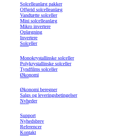
Solcelleanlæg pakker
Offgrid solcelleanlæg
Vandtætte solceller
Mini solcelleanlæg
Mikro invertere
Oplægning
Invertere
Solceller
Monokrystallinske solceller
Polykrystallinske solceller
Tyndfilms solceller
Økonomi
Økonomi beregner
Salgs og leveringsbetingelser
Nyheder
Support
Nyhedsbrev
Referencer
Kontakt