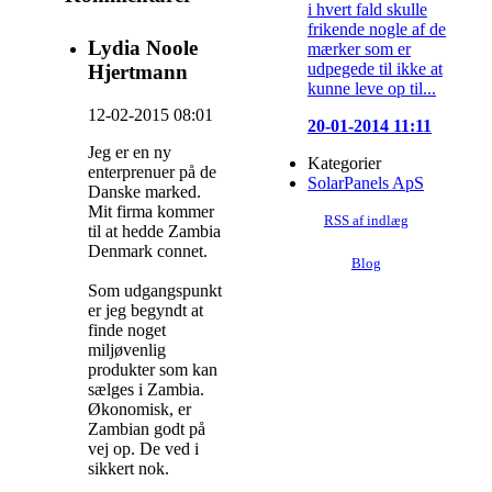
i hvert fald skulle
frikende nogle af de
Lydia Noole
mærker som er
udpegede til ikke at
Hjertmann
kunne leve op til...
12-02-2015 08:01
20-01-2014 11:11
Jeg er en ny
Kategorier
enterprenuer på de
SolarPanels ApS
Danske marked.
Mit firma kommer
RSS af indlæg
til at hedde Zambia
Denmark connet.
Blog
Som udgangspunkt
er jeg begyndt at
finde noget
miljøvenlig
produkter som kan
sælges i Zambia.
Økonomisk, er
Zambian godt på
vej op. De ved i
sikkert nok.