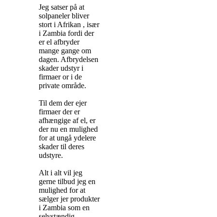
Jeg satser på at
solpaneler bliver
stort i Afrikan , især
i Zambia fordi der
er el afbryder
mange gange om
dagen. Afbrydelsen
skader udstyr i
firmaer or i de
private område.
Til dem der ejer
firmaer der er
afhængige af el, er
der nu en mulighed
for at ungå ydelere
skader til deres
udstyre.
Alt i alt vil jeg
gerne tilbud jeg en
mulighed for at
sælger jer produkter
i Zambia som en
selvstændig