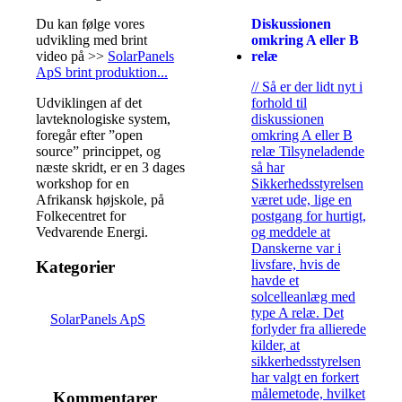
Diskussionen
Du kan følge vores
omkring A eller B
udvikling med brint
relæ
video på >>
SolarPanels
ApS brint produktion...
// Så er der lidt nyt i
forhold til
Udviklingen af det
diskussionen
lavteknologiske system,
omkring A eller B
foregår efter ”open
relæ Tilsyneladende
source” princippet, og
så har
næste skridt, er en 3 dages
Sikkerhedsstyrelsen
workshop for en
været ude, lige en
Afrikansk højskole, på
postgang for hurtigt,
Folkecentret for
og meddele at
Vedvarende Energi.
Danskerne var i
livsfare, hvis de
Kategorier
havde et
solcelleanlæg med
type A relæ. Det
SolarPanels ApS
forlyder fra allierede
kilder, at
sikkerhedsstyrelsen
har valgt en forkert
målemetode, hvilket
Kommentarer