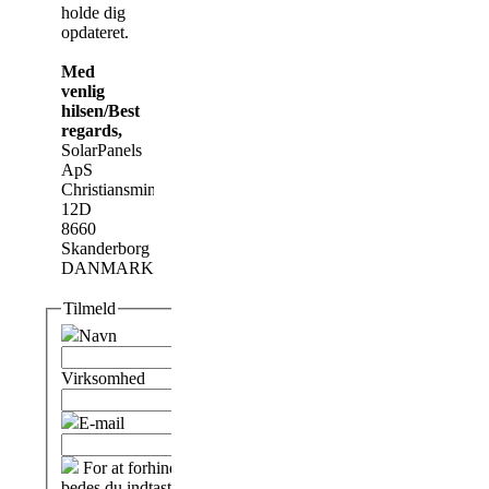
holde dig
opdateret.
Med
venlig
hilsen/Best
regards,
SolarPanels
ApS
Christiansmindevej
12D
8660
Skanderborg
DANMARK
Tilmeld
Navn
Virksomhed
E-mail
For at forhindre spam
bedes du indtaste tegnene i