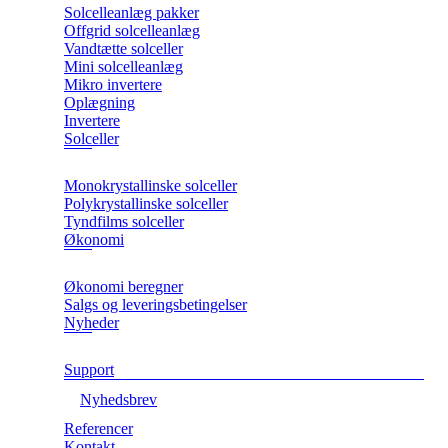
Solcelleanlæg pakker
Offgrid solcelleanlæg
Vandtætte solceller
Mini solcelleanlæg
Mikro invertere
Oplægning
Invertere
Solceller
Monokrystallinske solceller
Polykrystallinske solceller
Tyndfilms solceller
Økonomi
Økonomi beregner
Salgs og leveringsbetingelser
Nyheder
Support
Nyhedsbrev
Referencer
Kontakt