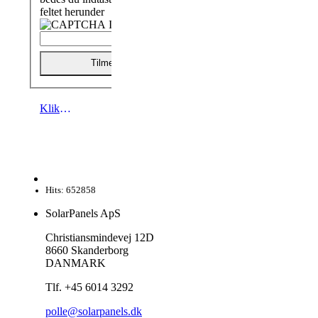
feltet herunder
Tilmeld
Klik her hvis du ønsker at afmelde nyhedsbrevet
Hits: 652858
SolarPanels ApS
Christiansmindevej 12D
8660 Skanderborg
DANMARK
Tlf. +45 6014 3292
polle@solarpanels.dk