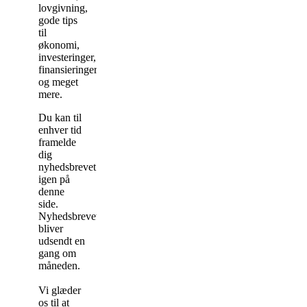
lovgivning,
gode tips
til
økonomi,
investeringer,
finansieringer
og meget
mere.
Du kan til
enhver tid
framelde
dig
nyhedsbrevet
igen på
denne
side.
Nyhedsbrevet
bliver
udsendt en
gang om
måneden.
Vi glæder
os til at