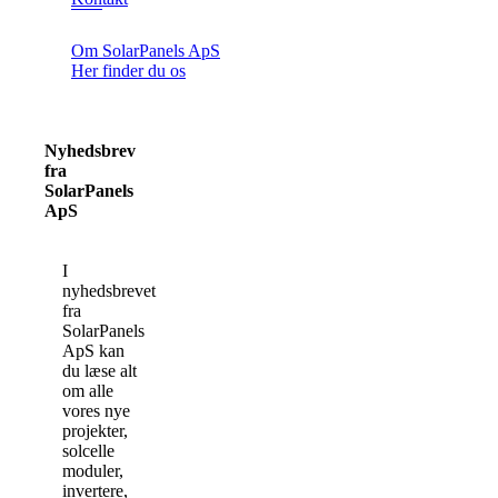
Om SolarPanels ApS
Her finder du os
Nyhedsbrev
fra
SolarPanels
ApS
I
nyhedsbrevet
fra
SolarPanels
ApS kan
du læse alt
om alle
vores nye
projekter,
solcelle
moduler,
invertere,