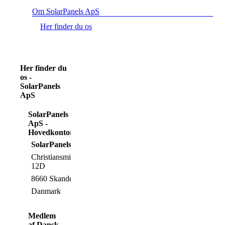
Om SolarPanels ApS
Her finder du os
Her finder du
os -
SolarPanels
ApS
SolarPanels
ApS -
Hovedkontor
SolarPanels ApS
Christiansmindevej
12D
8660 Skanderborg
Danmark
Medlem
af Dansk