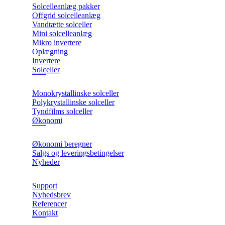
Solcelleanlæg pakker
Offgrid solcelleanlæg
Vandtætte solceller
Mini solcelleanlæg
Mikro invertere
Oplægning
Invertere
Solceller
Monokrystallinske solceller
Polykrystallinske solceller
Tyndfilms solceller
Økonomi
Økonomi beregner
Salgs og leveringsbetingelser
Nyheder
Support
Nyhedsbrev
Referencer
Kontakt