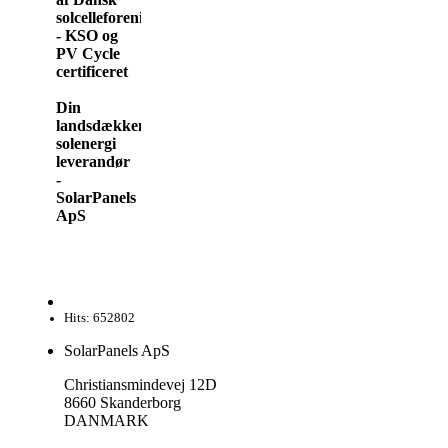
solcelleforening
- KSO og
PV Cycle
certificeret
Din
landsdækkende
solenergi
leverandør
-
SolarPanels
ApS
Hits: 652802
SolarPanels ApS
Christiansmindevej 12D
8660 Skanderborg
DANMARK