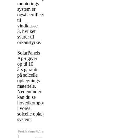
monterings
system er
også certificeret
til
vindklasse
3, hvilket
svarer til
orkanstyrke.
SolarPanels
ApS giver
op til 10
års garanti
på solcelle
oplægnings
materiele.
Nedenunder
kan du se
hovedkomponeneter
i vores
solcelle oplægnings
system.
Profilskinne 6,1 meter
Endeklemme 70 mm
Mellemklemme