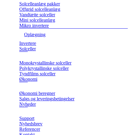
Solcelleanlæg pakker
Offgrid solcelleanlæg
Vandtætte solceller
Mini solcelleanlæg
Mikro invertere
Oplægning
Invertere
Solceller
Monokrystallinske solceller
Polykrystallinske solceller
Tyndfilms solceller
Økonomi
Økonomi beregner
Salgs og leveringsbetingelser
Nyheder
Support
Nyhedsbrev
Referencer
Kontakt