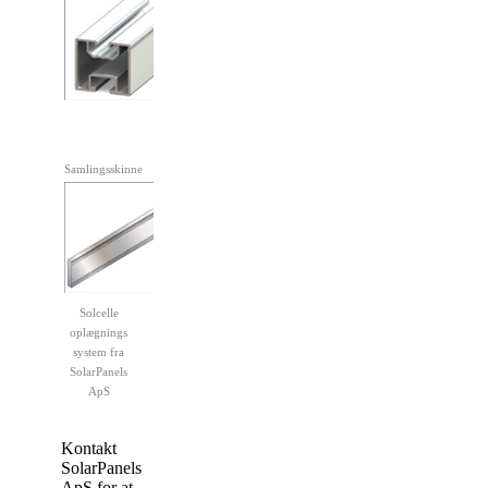
Samlingsskinne
Adabterstykke
Notmøtrik
Solcelle
oplægnings
system fra
SolarPanels
ApS
Kontakt
SolarPanels
ApS for at