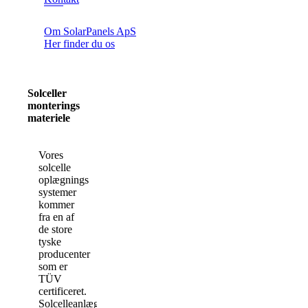
Om SolarPanels ApS
Her finder du os
Solceller
monterings
materiele
Vores
solcelle
oplægnings
systemer
kommer
fra en af
de store
tyske
producenter
som er
TÜV
certificeret.
Solcelleanlæget